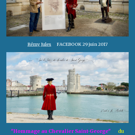
Rémy Jules
F
ACEBOOK 29 juin 2017
"Hommage au Chevalier Saint-George"
du