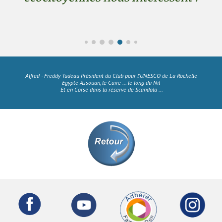
Alfred - Freddy Tudeau Président du Club pour l'UNESCO de La Rochelle
Egypte Assouan, le Caire ... le long du Nil
Et en Corse dans la réserve de Scandola ...