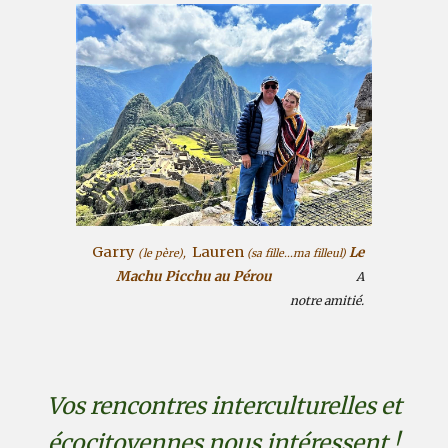
Garry
Lauren
Le
(le père),
(sa fille...ma filleul)
Machu Picchu au Pérou
A
notre amitié.
Vos rencontres interculturelles et
écocitoyennes nous intéressent !