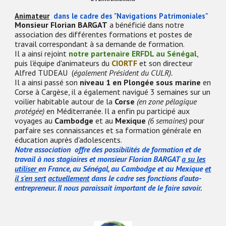
Animateur
dans le cadre des "Navigations Patrimoniales"
Monsieur Florian BARGAT
a bénéficié dans notre
association des différentes formations et postes de
travail correspondant à sa demande de formation.
Il a ainsi rejoint
notre partenaire ERFDL au Sénégal
,
puis l'équipe d'animateurs d
u
CIORTF
et son directeur
Alfred TUDEAU (
également Président du CULR).
Il a ainsi passé son
niveau 1 en Plongée sous marine
en
Corse à Cargèse, il a également navigué 3 semaines sur un
voilier habitable autour de la
Corse
(en zone pélagique
protégée)
en Méditerranée. Il a enfin pu participé aux
voyages au
Cambodge
et au
Mexique
(6 semaines)
pour
parfaire ses connaissances et sa formation générale en
éducation auprès d'adolescents.
Notre association offre des possibilités de formation et de
travail à nos stagiaires et monsieur Florian BARGAT
a su les
utiliser
en France, au Sénégal, au Cambodge et au Mexique
et
il s'en sert
actuelle
ment
dans le cadre ses fonctions d'auto-
entrepreneur. Il nous paraissait important de le faire savoir.