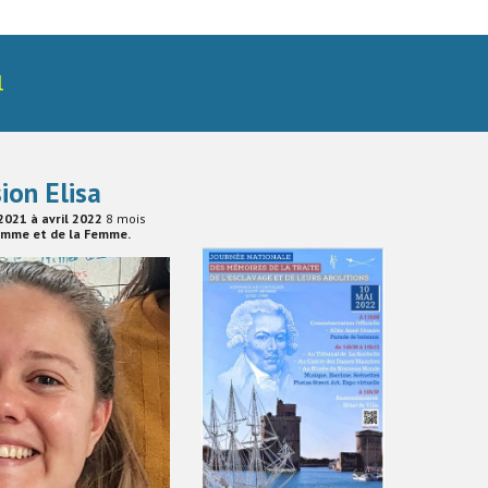
l
sion
Elisa
202
1
à avril 202
2
8
mois
Homme et de la Femme
.