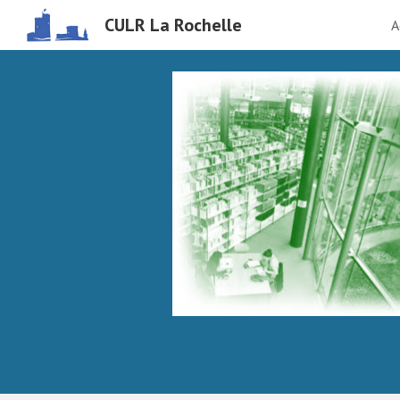
CULR La Rochelle
A
Sk