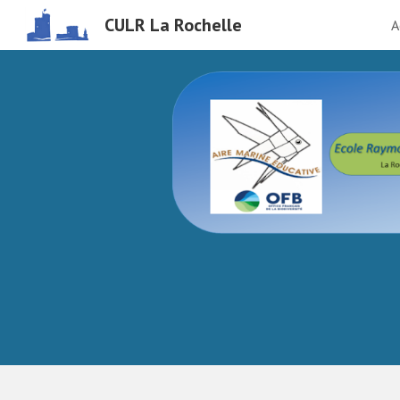
CULR La Rochelle
A
Sk