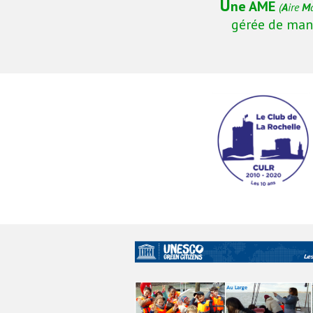
U
ne AME
(
A
ire 
M
gérée de mani