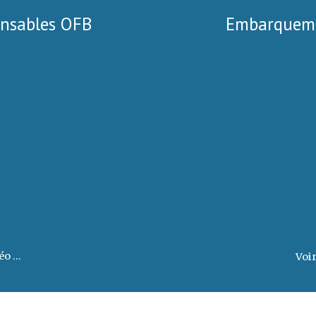
onsables OFB
Embarqueme
éo ...
Voir