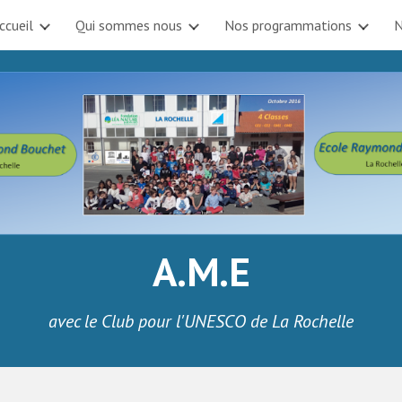
ccueil
Qui sommes nous
Nos programmations
N
ip to main content
Skip to navigat
A.M.E
avec le Club pour l'UNESCO de La Rochelle