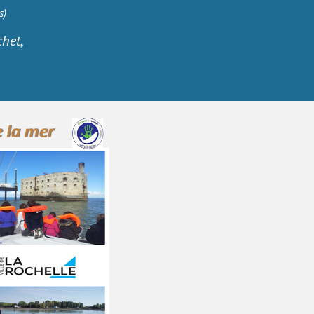
s)
chet
,