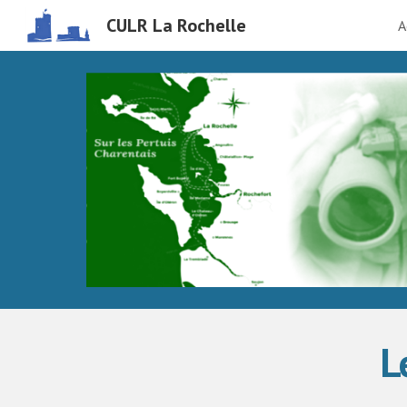
CULR La Rochelle
A
Sk
L