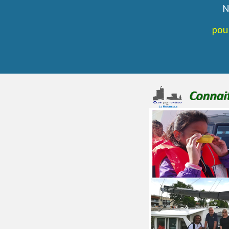
N
pou