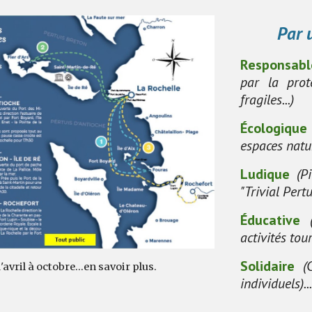
Par u
Responsabl
par la prot
fragiles...)
Écologique
espaces natu
Ludique
(P
"Trivial Pert
Éducative
activités tour
Solidaire
(
avril à octobre...en savoir plus.
individuels)..