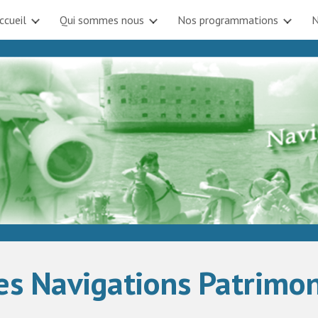
ccueil
Qui sommes nous
Nos programmations
N
ip to main content
Skip to navigat
es Navigations Patrimoni