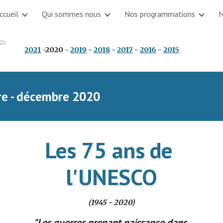
ccueil
Qui sommes nous
Nos programmations
N
ip to main content
Skip to navigat
2021
 -
2020
 - 
2019
 - 
2018
 - 
2017
 - 
2016
 - 
2015
re - décembre 2020
Les 75 ans de 
l'UNESCO
(1945 - 2020)
"Les guerres prenant naissance dans 