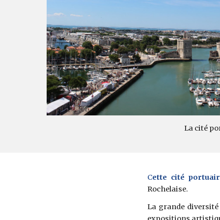
La cité po
C
ette cité portuai
Rochelaise.
La grande diversité
expositions artistiqu