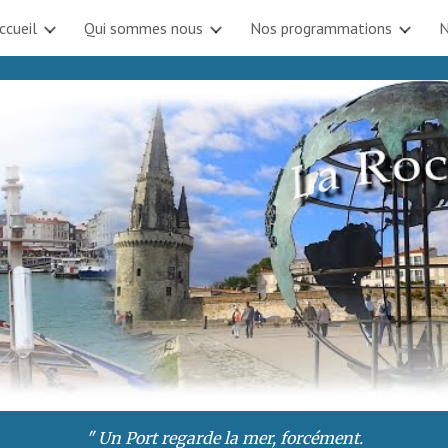
ccueil
Qui sommes nous
Nos programmations
N
ip to main content
Skip to navigat
" Un Port regarde la mer, forcément.