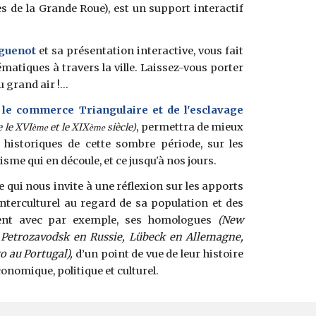
s de la Grande Roue), est un support interactif
uguenot
et sa présentation interactive, vous fait
matiques à travers la ville. Laissez-vous porter
 grand air !...
 le commerce Triangulaire et de l'esclavage
, permettra de mieux
e le XVI
et le XIX
siècle)
ème
ème
 historiques de cette sombre période, sur les
isme qui en découle, et ce jusqu'à nos jours.
lle qui nous invite à une réflexion sur les apports
 interculturel au regard de sa population et des
etient avec par exemple, ses homologues
(New
, Petrozavodsk en Russie, Lübeck en Allemagne,
o au Portugal),
d’un point de vue de leur histoire
nomique, politique et culturel.